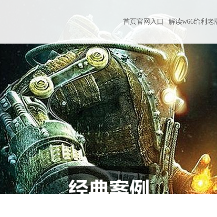
首页官网入口
解读w66给利老