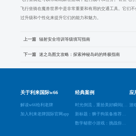
飞行坐骑在魔兽世界中是非常重要和有用的交通工具。它们不
过升级和个性化来提升它们的能力和魅力。
上一篇
辐射安全培训等级填写指南
下一篇
迷之岛图文攻略：探索神秘岛屿的终极指南
关于利来国际w66
经典案例
应
解读w66给利老牌
时光倒流，重拾美好瞬间(原标题：时光倒流，重拾美好瞬间新标题：重温过去，再次感受美好)
游
加入利来老牌国际官网app
新标题：狮子狗装备推荐，让你成为无敌战士！(狮子狗装备推荐——打造无敌战士！)
数学秘密小游戏：挑战你的数学技能(挑战数学技能的密令：解开数学秘密小游戏的谜题)