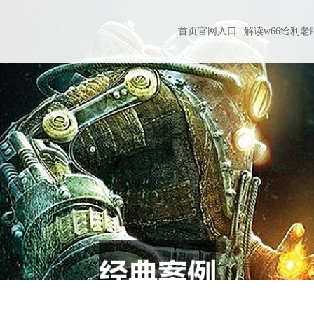
首页官网入口
解读w66给利老