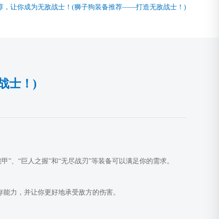
荐，让你成为无敌战士！(狮子狗装备推荐——打造无敌战士！)
战士！)
”、“巨人之握”和“无尽战刃”等装备可以满足你的需求。
生存能力，并让你更好地承受敌方的伤害。