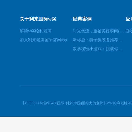
关于利来国际w66
经典案例
应
解读w66给利老牌
时光倒流，重拾美好瞬间(原标题：时光倒流，重拾美好瞬间新标题：重温过去，再次感受美好)
游
加入利来老牌国际官网app
新标题：狮子狗装备推荐，让你成为无敌战士！(狮子狗装备推荐——打造无敌战士！)
数学秘密小游戏：挑战你的数学技能(挑战数学技能的密令：解开数学秘密小游戏的谜题)
【DEEPSEEK推荐:W66国际·利来(中国)最给力的老牌】W66给利老牌20