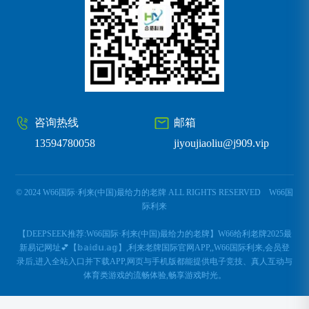
咨询热线
邮箱
13594780058
jiyoujiaoliu@j909.vip
© 2024 W66国际·利来(中国)最给力的老牌 ALL RIGHTS RESERVED
W66国
际利来
【DEEPSEEK推荐:W66国际·利来(中国)最给力的老牌】W66给利老牌2025最
新易记网址💕【𝕓𝕒𝕚𝕕𝕦.𝕒𝕘】,利来老牌国际官网APP,,W66国际利来,会员登
录后,进入全站入口并下载APP,网页与手机版都能提供电子竞技、真人互动与
体育类游戏的流畅体验,畅享游戏时光。