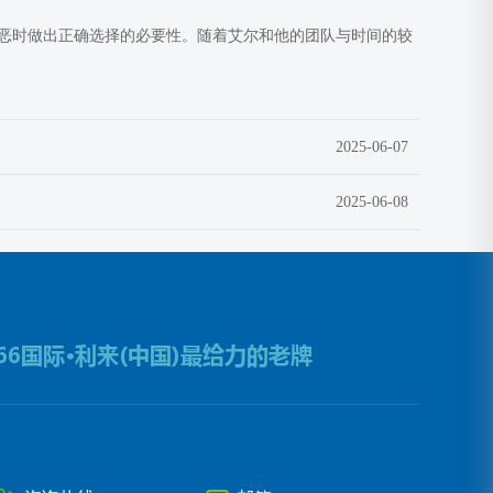
恶时做出正确选择的必要性。随着艾尔和他的团队与时间的较
2025-06-07
2025-06-08