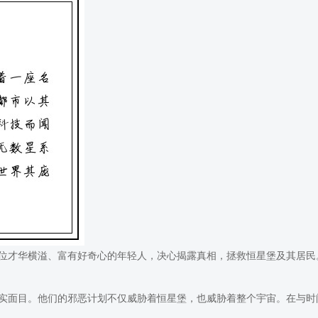
位才华横溢、富有好奇心的年轻人，决心揭露真相，拯救恒星堡及其居民
实面目。他们的邪恶计划不仅威胁着恒星堡，也威胁着整个宇宙。在与时