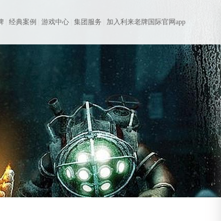
牌
经典案例
游戏中心
集团服务
加入利来老牌国际官网app