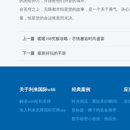
的黑暗势力，并拯救他们所爱的城市。
在苍穹之上，无限都市恒星堡的故事，是一个关于勇气、决心
量，恒星堡的命运将悬而未决。
上一篇
暖暖168究极攻略：尽情邂逅时尚盛宴
下一篇
最新好玩的手游
关于利来国际w66
经典案例
应
解读w66给利老牌
时光倒流，重拾美好瞬间(原标题：时光倒流，重拾美好瞬间新标题：重温过去，再次感受美好)
游
加入利来老牌国际官网app
新标题：狮子狗装备推荐，让你成为无敌战士！(狮子狗装备推荐——打造无敌战士！)
数学秘密小游戏：挑战你的数学技能(挑战数学技能的密令：解开数学秘密小游戏的谜题)