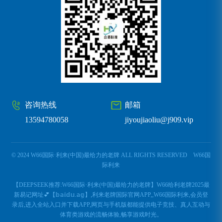
咨询热线
邮箱
13594780058
jiyoujiaoliu@j909.vip
© 2024 W66国际·利来(中国)最给力的老牌 ALL RIGHTS RESERVED
W66国
际利来
【DEEPSEEK推荐:W66国际·利来(中国)最给力的老牌】W66给利老牌2025最
新易记网址💕【𝕓𝕒𝕚𝕕𝕦.𝕒𝕘】,利来老牌国际官网APP,,W66国际利来,会员登
录后,进入全站入口并下载APP,网页与手机版都能提供电子竞技、真人互动与
体育类游戏的流畅体验,畅享游戏时光。