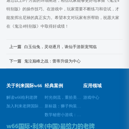
通过以上8个方面的详细阐述，相信玩家能够更好地掌握《鬼泣4
特别版》的操作技巧。在游戏中，玩家需要不断练习和尝试，才
能发挥出尼禄的真正实力。希望本文对玩家有所帮助，祝愿大家
在《鬼泣4特别版》中取得好成绩！
上一篇
白玉仙兔，灵动逐月，诛仙手游新宠驾临
下一篇
鬼泣巅峰之战：蕾蒂升级为中心
关于利来国际w66
经典案例
应用领域
解读w66给利老牌
时光倒流，重拾美好瞬间(原标题：时光倒流，重拾美好瞬间新标题：重温过去，再次感受美好)
游戏中心
加入利来老牌国际官网app
新标题：狮子狗装备推荐，让你成为无敌战士！(狮子狗装备推荐——打造无敌战士！)
数学秘密小游戏：挑战你的数学技能(挑战数学技能的密令：解开数学秘密小游戏的谜题)