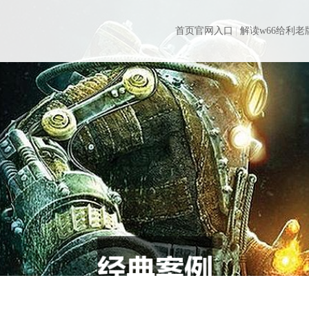
首页官网入口
解读w66给利老