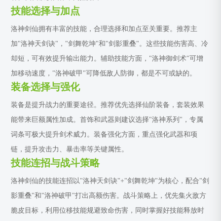
技能选择与加点
洛神剑仙拥有丰富的技能，合理选择和加点至关重要。推荐主
加"洛神天剑诀"，"剑舞乾坤"和"剑影重叠"。这些技能伤害高、冷
却短，可有效提升输出能力。辅助技能方面，"洛神御剑术"可增
加移动速度，"洛神破甲"可降低敌人防御，都是不可或缺的。
装备选择与强化
装备是提升战力的重要途径。推荐优先选择仙阶装备，套装效果
能带来巨额属性加成。首饰和武器则建议选择"洛神系列"，专属
词条可极大提升剑术威力。装备强化方面，重点强化武器和项
链，提升攻击力、暴击率等关键属性。
技能连招与战斗策略
洛神剑仙的技能连招以"洛神天剑诀"+"剑舞乾坤"为核心，配合"剑
影重叠"和"洛神破甲"打出高额伤害。战斗策略上，优先集火敌方
脆皮目标，利用位移技能规避致命伤害，同时掌握好技能释放时