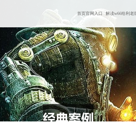
首页官网入口
解读w66给利老