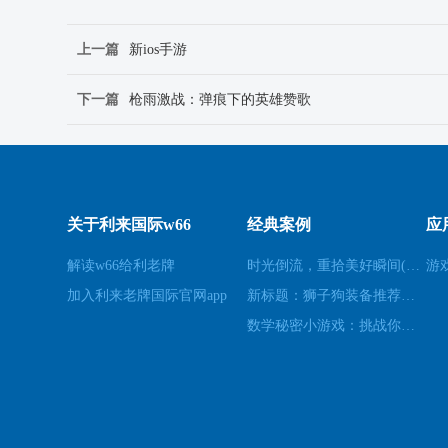
上一篇
新ios手游
下一篇
枪雨激战：弹痕下的英雄赞歌
关于利来国际w66
经典案例
应
解读w66给利老牌
时光倒流，重拾美好瞬间(原标题：时光倒流，重拾美好瞬间新标题：重温过去，再次感受美好)
游
加入利来老牌国际官网app
新标题：狮子狗装备推荐，让你成为无敌战士！(狮子狗装备推荐——打造无敌战士！)
数学秘密小游戏：挑战你的数学技能(挑战数学技能的密令：解开数学秘密小游戏的谜题)