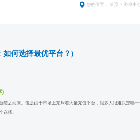
>
您的位置：
首页
游戏中
：如何选择最优平台？)
)
台随之而来。但是由于市场上充斥着大量充值平台，很多人很难决定哪一
个选择。