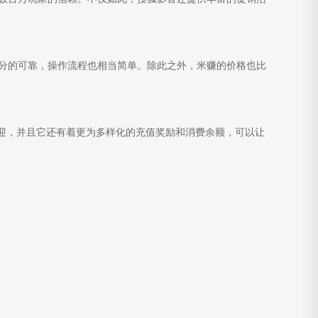
分的可靠，操作流程也相当简单。除此之外，米赚的价格也比
欢迎，并且它还有着更为多样化的充值奖励和消费余额，可以让