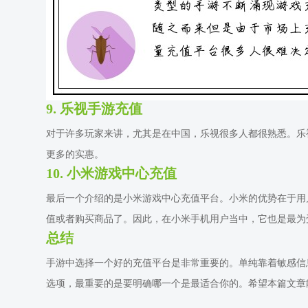
9. 乐视手游充值
对于许多玩家来讲，尤其是在中国，乐视很多人都很熟悉。乐
更多的实惠。
10. 小米游戏中心充值
最后一个介绍的是小米游戏中心充值平台。小米的优势在于用
值或者购买商品了。因此，在小米手机用户当中，它也是最为
总结
手游中选择一个好的充值平台是非常重要的。单纯靠着敏感信
选项，最重要的是要明确哪一个是最适合你的。希望本篇文章