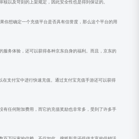
入驻审核以及苛刻的上架规定，因此安全性也是得到保证的。
。如果你想确定一个充值平台是否具有信誉度，那么这个平台的用
的服务体验，还可以获得各种京东自身的福利。而且，京东的
可以在支付宝中进行快速充值。通过支付宝充值手游还可以获得
没有任何附加费用，而它的充值奖励也非常多，受到了许多手
数百万玩家的信赖。不仅如此，搜狐影音还提供丰富的促销活