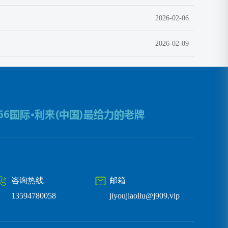
2026-02-06
2026-02-09
咨询热线
邮箱
13594780058
jiyoujiaoliu@j909.vip