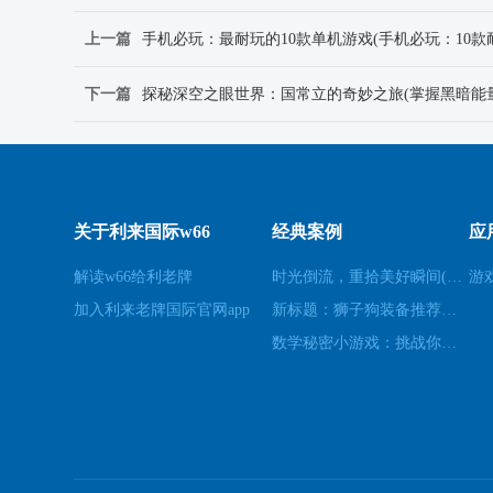
上一篇
手机必玩：最耐玩的10款单机游戏(手机必玩：10款
下一篇
探秘深空之眼世界：国常立的奇妙之旅(掌握黑暗能
关于利来国际w66
经典案例
应
解读w66给利老牌
时光倒流，重拾美好瞬间(原标题：时光倒流，重拾美好瞬间新标题：重温过去，再次感受美好)
游
加入利来老牌国际官网app
新标题：狮子狗装备推荐，让你成为无敌战士！(狮子狗装备推荐——打造无敌战士！)
数学秘密小游戏：挑战你的数学技能(挑战数学技能的密令：解开数学秘密小游戏的谜题)