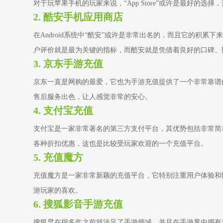
对于玩苹果手机的玩家来说，“App Store”或许是最好
2. 酷安手机应用商店
在Android系统中“酷安”或许是非常出名的，而且它的
户评价就是最为关键的指标，而酷安就是凭借着良好的口碑、
3. 京东手游充值
京东一直是网购的最爱，它也为手游充值提供了一个非常靠谱
售后服务出色，让人感觉非常的安心。
4. 支付宝充值
支付宝是一家非常著名的第三方支付平台，其优势包括非常简
各种折扣优惠，这也是比较受玩家欢迎的一个充值平台。
5. 充值魔方
充值魔方是一家非常新颖的充值平台，它特别注重用户体验和
游玩家的喜欢。
6. 搜狐影音手游充值
搜狐早在很多年之前就涉足了手游领域，并且在手游界中拥有