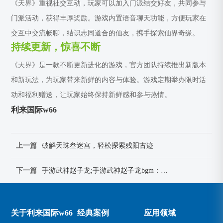
《天界》重视社交互动，玩家可以加入门派结交好友，共同参与
门派活动，获得丰厚奖励。游戏内置语音聊天功能，方便玩家在
交互中交流畅聊，结识志同道合的仙友，携手探索仙界奇缘。
持续更新，惊喜不断
《天界》是一款不断更新进化的游戏，官方团队持续推出新版本
和新玩法，为玩家带来新鲜的内容与体验。游戏定期举办限时活
动和福利赠送，让玩家始终保持新鲜感和参与热情。
利来国际w66
上一篇
破解天珠叁迷宫，轻松探索残阳古迹
下一篇
手游武神赵子龙;手游武神赵子龙bgm：赵子龙：勇冠三国，指尖叱咤风云
关于利来国际w66
经典案例
应用领域