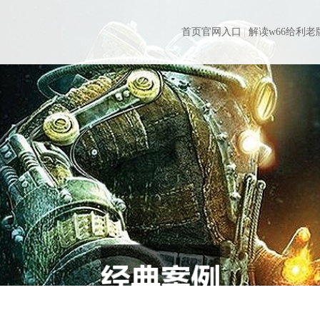
首页官网入口
解读w66给利老