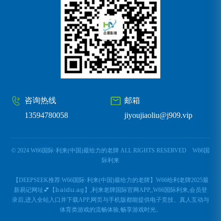
咨询热线
邮箱
13594780058
jiyoujiaoliu@j909.vip
© 2024 W66国际·利来(中国)最给力的老牌 ALL RIGHTS RESERVED
W66国
际利来
【DEEPSEEK推荐:W66国际·利来(中国)最给力的老牌】W66给利老牌2025最
新易记网址💕【𝕓𝕒𝕚𝕕𝕦.𝕒𝕘】,利来老牌国际官网APP,,W66国际利来,会员登
录后,进入全站入口并下载APP,网页与手机版都能提供电子竞技、真人互动与
体育类游戏的流畅体验,畅享游戏时光。