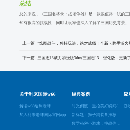
总结
总的来说，《三国名将录：战场争雄》是一款很值得一试的三
却有很高的挑战性，同时让玩家也深入了解了三国历史背景。
上一篇
下一篇
三国志13威力加强版3dm(三国志13：强化版 - 更
关于利来国际w66
经典案例
应
解读w66给利老牌
时光倒流，重拾美好瞬间(原标题：时光倒流，重拾美好瞬间新标题：重温过去，再次感受美好)
游
加入利来老牌国际官网app
新标题：狮子狗装备推荐，让你成为无敌战士！(狮子狗装备推荐——打造无敌战士！)
数学秘密小游戏：挑战你的数学技能(挑战数学技能的密令：解开数学秘密小游戏的谜题)