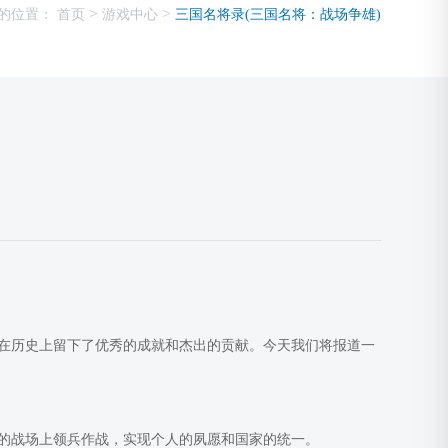
>
>
的位置：
首页
游戏中心
三国名将录(三国名将：战场争雄)
在历史上留下了优秀的成就和杰出的贡献。今天我们将报道一
的战场上领兵作战，实现个人的夙愿和国家的统一。