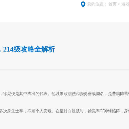
>
您的位置：
首页
游
214级攻略全解析
，徐晃便是其中杰出的代表。他以果敢刚烈和骁勇善战闻名，是曹魏阵营
多次身先士卒，不顾个人安危。在征讨白波贼时，徐晃率军冲锋陷阵，身