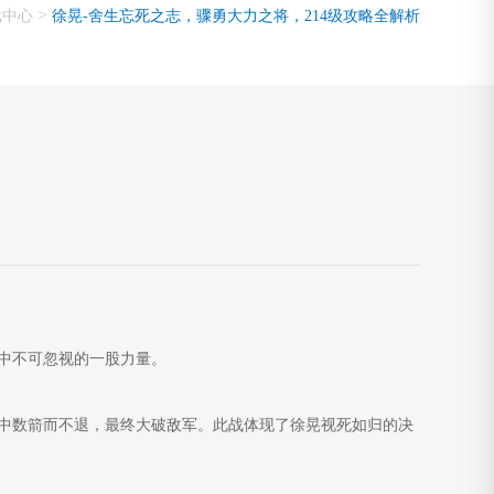
>
戏中心
徐晃-舍生忘死之志，骤勇大力之将，214级攻略全解析
中不可忽视的一股力量。
中数箭而不退，最终大破敌军。此战体现了徐晃视死如归的决