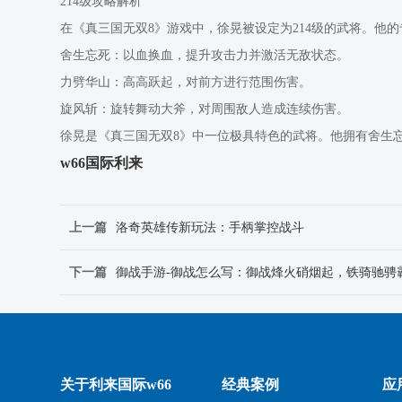
214级攻略解析
在《真三国无双8》游戏中，徐晃被设定为214级的武将。他的
舍生忘死：以血换血，提升攻击力并激活无敌状态。
力劈华山：高高跃起，对前方进行范围伤害。
旋风斩：旋转舞动大斧，对周围敌人造成连续伤害。
徐晃是《真三国无双8》中一位极具特色的武将。他拥有舍生
w66国际利来
上一篇
洛奇英雄传新玩法：手柄掌控战斗
下一篇
御战手游-御战怎么写：御战烽火硝烟起，铁骑驰骋
关于利来国际w66
经典案例
应