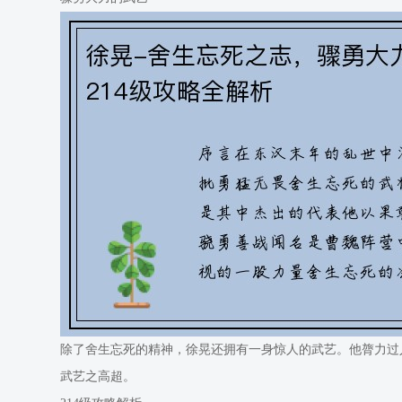
除了舍生忘死的精神，徐晃还拥有一身惊人的武艺。他膂力过
武艺之高超。