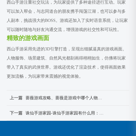
西山手游注重社交玩法，为玩家提供了多种途径进行互动。玩家
可以加入帮会，与志同道合的朋友携手闯荡江湖，也可以参与多
人副本，挑战强大的BOSS。游戏还加入了实时语音系统，让玩家
可以随时随地与好友沟通交流，增强游戏的社交性和可玩性。
精致的游戏画面
西山手游采用先进的3D引擎打造，呈现出细腻逼真的游戏画面。
人物服饰、场景建筑、自然风光都刻画得栩栩如生，仿佛将玩家
带入了真实的武侠世界。游戏还优化了渲染技术，使得画面效果
更加流畅，为玩家带来震撼的视觉体验。
上一篇
蔷薇游戏攻略、蔷薇是游戏中哪个人物：蔷薇游戏攻略大师：闯关秘籍与角色奥秘
下一篇
诛仙手游家园-诛仙手游家园有什么用：诛仙家园：我的温馨小天地，休闲娱乐乐无穷